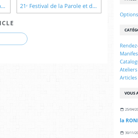
Festival du Livre Mouans Sartoux 2017
21ᵉ Festival de la Parole et du Livre
Options
ICLE
CATÉG
Rendez
Manifes
Catalo
Ateliers
Article
VOUS A
25/04/2
30/11/2