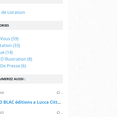
 de Livraison
ORIES
-Vous
(59)
tation
(33)
gue
(14)
 D'illustration
(8)
s De Presse
(6)
IMEREZ AUSSI :
024
…
la ROND BLAC éditions a Lucca Città della Carta
023
…