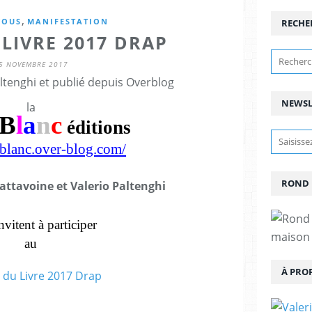
,
VOUS
MANIFESTATION
RECHE
LIVRE 2017 DRAP
5 NOVEMBRE 2017
ltenghi et publié depuis Overblog
NEWSL
la
B
l
a
n
c
éditions
dblanc.over-blog.com/
ROND 
attavoine et Valerio Paltenghi
nvitent à participer
maison 
au
À PRO