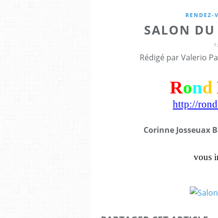
RENDEZ-
SALON DU 
1
Rédigé par Valerio Pa
R
o
n
d
http://ron
Corinne Josseuax B
vous i