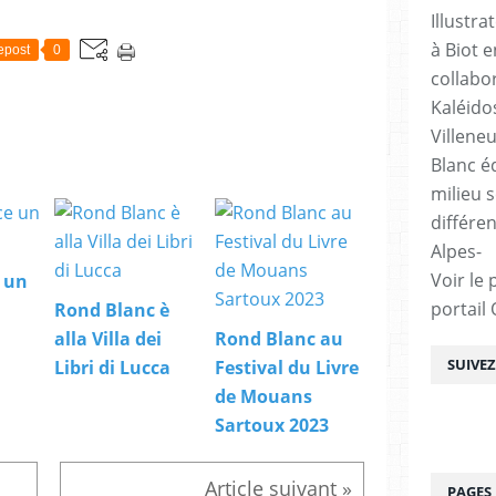
Illustra
à Biot e
epost
0
collabo
Kaléido
Villene
Blanc éd
milieu s
différe
Alpes-
Voir le 
 un
portail
Rond Blanc è
alla Villa dei
Rond Blanc au
SUIVE
Libri di Lucca
Festival du Livre
de Mouans
Sartoux 2023
PAGES