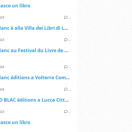
asce un libro
023
…
Rond Blanc è alla Villa dei Libri di Lucca
023
…
Rond Blanc au Festival du Livre de Mouans Sartoux 2023
024
…
Rond Blanc éditions a Volterra Comics & Fantasy 2024
024
…
la ROND BLAC éditions a Lucca Città della Carta
023
…
asce un libro