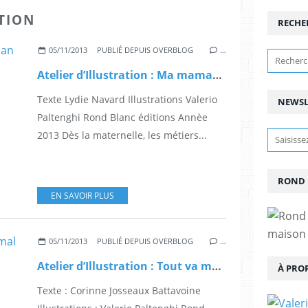
ATION
RECHE
05/11/2013
PUBLIÉ DEPUIS OVERBLOG
…
Atelier d’Illustration : Ma maman est fleuriste Mon Papa est dompteur
Texte Lydie Navard Illustrations Valerio
NEWSL
Paltenghi Rond Blanc éditions Annèe
2013 Dès la maternelle, les métiers...
ROND 
EN SAVOIR PLUS
maison 
05/11/2013
PUBLIÉ DEPUIS OVERBLOG
…
Atelier d’Illustration : Tout va mal pour le Père Noël
À PRO
Texte : Corinne Josseaux Battavoine