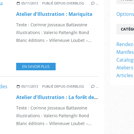
05/11/2013
PUBLIÉ DEPUIS OVERBLOG
…
Options
Atelier d'Illustration : Mariquita
Texte : Corinne Josseaux Battavoine
CATÉG
Illustrations : Valerio Paltenghi Rond
Blanc éditions – Villeneuve Loubet –...
Rendez
Manifes
Catalo
EN SAVOIR PLUS
Ateliers
Article
05/11/2013
PUBLIÉ DEPUIS OVERBLOG
…
Atelier d'Illustration : La forêt des mots
Texte : Corinne Josseaux Battavoine
Illustrations : Valerio Paltenghi Rond
Blanc éditions – Villeneuve Loubet –...