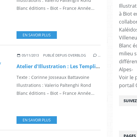
Illustrations : Valerio Paltenghi Rond
Illustra
Blanc éditions – Biot – France Année...
à Biot e
collabo
Kaléido
EN SAVOIR PLUS
Villene
Blanc éd
milieu s
05/11/2013
PUBLIÉ DEPUIS OVERBLOG
…
différe
Atelier d'Illustration : Les Templiers ou le secret d'Amaury
Alpes-
Voir le 
Texte : Corinne Josseaux Battavoine
portail
Illustrations : Valerio Paltenghi Rond
Blanc éditions – Biot – France Année...
SUIVE
EN SAVOIR PLUS
PAGES