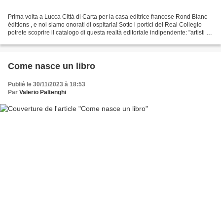
Prima volta a Lucca Città di Carta per la casa editrice francese Rond Blanc
éditions , e noi siamo onorati di ospitarla! Sotto i portici del Real Collegio
potrete scoprire il catalogo di questa realtà editoriale indipendente: "artisti e
illustratori al...
Come nasce un libro
Publié le 30/11/2023 à 18:53
Par
Valerio Paltenghi